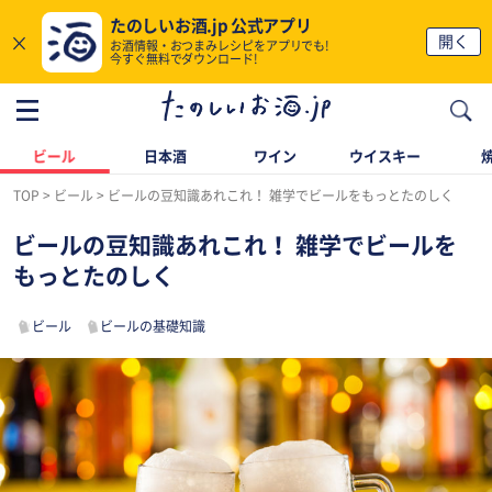
たのしいお酒.jp 公式アプリ
×
開く
お酒情報・おつまみレシピをアプリでも!
今すぐ無料でダウンロード!
ビール
日本酒
ワイン
ウイスキー
TOP
ビール
ビールの豆知識あれこれ！ 雑学でビールをもっとたのしく
ビールの豆知識あれこれ！ 雑学でビールを
もっとたのしく
ビール
ビールの基礎知識