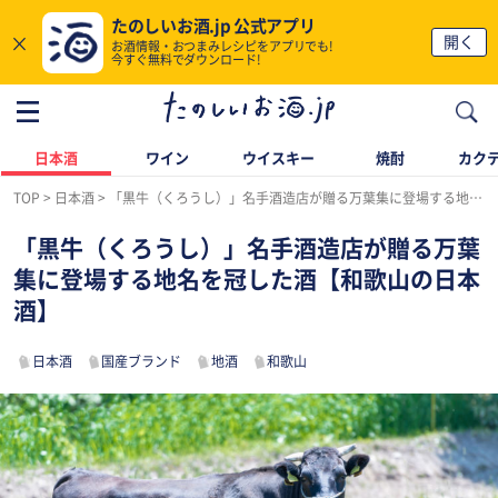
たのしいお酒.jp 公式アプリ
×
開く
お酒情報・おつまみレシピをアプリでも!
今すぐ無料でダウンロード!
日本酒
ワイン
ウイスキー
焼酎
カク
TOP
日本酒
「黒牛（くろうし）」名手酒造店が贈る万葉集に登場する地名を冠した酒【和歌山の日本酒】
「黒牛（くろうし）」名手酒造店が贈る万葉
集に登場する地名を冠した酒【和歌山の日本
酒】
日本酒
国産ブランド
地酒
和歌山