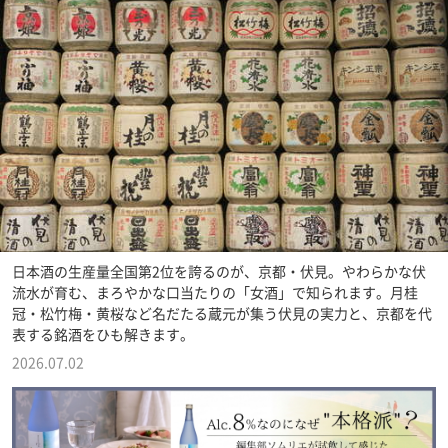
日本酒の生産量全国第2位を誇るのが、京都・伏見。やわらかな伏
流水が育む、まろやかな口当たりの「女酒」で知られます。月桂
冠・松竹梅・黄桜など名だたる蔵元が集う伏見の実力と、京都を代
表する銘酒をひも解きます。
2026.07.02