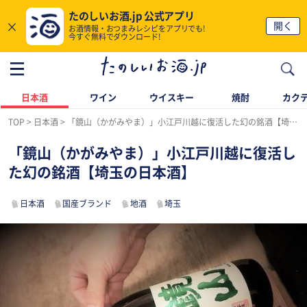
たのしいお酒.jp 公式アプリ
×
開く
お酒情報・おつまみレシピをアプリでも!
今すぐ無料でダウンロード!
日本酒
ワイン
ウイスキー
焼酎
カク
TOP
日本酒
「鏡山（かがみやま）」小江戸川越に復活した幻の銘酒【埼玉の日本酒】
「鏡山（かがみやま）」小江戸川越に復活し
た幻の銘酒【埼玉の日本酒】
日本酒
国産ブランド
地酒
埼玉