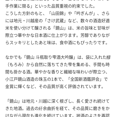
手作業に限る」といった品質重視の約束でした。
こうした方針のもと、「山田錦」や「吟ぎんが」、さら
には地元・川越産の「さけ武蔵」など、数々の酒造好適
米を使い分けて醸される「鏡山」は、米の旨味と甘味が
際立つ華やかな日本酒に仕上がります。芳醇でありなが
らスッキリとしたあと味は、食中酒にもぴったりです。
なかでも「鏡山 斗瓶取り雫酒大吟醸」は、袋に入れた醪
（もろみ）から自然に落ちてきた雫を集める、手間も時
間も掛かる酒。華やかな香りと繊細な味わいが際立つ、
小江戸鏡山酒造の珠玉の1本で、「全国新酒鑑評会」で
金賞に輝くなど、その品質が高く評価されています。
「鏡山」は地元・川越に深く根ざし、長く愛され続けて
きた地酒。過去の紆余曲折を経て、その品質に磨きをか
けながら現在も進化を続けています。地酒のよさを再認