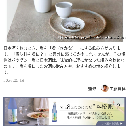
出典 : Angela Sampayo Llorente/ Shutterstock.com
日本酒を飲むとき、塩を「肴（さかな）」にする飲み方がありま
す。「調味料を肴に？ 」と意外に感じるかもしれませんが、その相
性はバツグン。塩と日本酒は、味覚的に理にかなった組み合わせな
のです。塩を肴にしたお酒の飲み方や、おすすめの塩を紹介しま
す。
2026.05.19
監修：
工藤貴祥