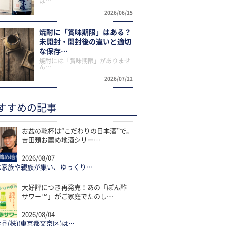
ば…
2026/06/15
焼酎に「賞味期限」はある？
未開封・開封後の違いと適切
な保存…
焼酎には「賞味期限」がありませ
ん…
2026/07/22
すすめの記事
お盆の乾杯は“こだわりの日本酒”で。
吉田類お薦め地酒シリー…
2026/08/07
は家族や親族が集い、ゆっくり…
大好評につき再発売！あの「ぽん酢
サワー™」がご家庭でたのし…
2026/08/04
品(株)(東京都文京区)は…