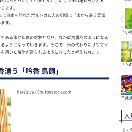
期もはっきりとしていませんが、いくつかの記録をたどる
かります。
7年に日本を訪れたポルトガル人の記録に「米から造る蒸溜
います。
「小
料である米が年貢の対象となり、なかば貴重品のようになる
れるようになっていきます。そこで、米の代わりにサツマイ
料を用いた焼酎が造られるようになったと考えられます。
「たの
香漂う「吟香 鳥飼」
hareluya / Shutterstock.com
三菱食
人
カ