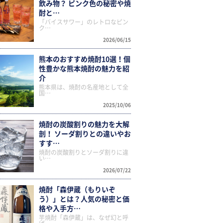
飲み物？ ピンク色の秘密や焼
酎と…
「バイスサワー」のレトロなピン
ク…
2026/06/15
熊本のおすすめ焼酎10選！個
性豊かな熊本焼酎の魅力を紹
介
熊本県は、焼酎の名産地として全
国…
2025/10/06
焼酎の炭酸割りの魅力を大解
剖！ ソーダ割りとの違いやお
すす…
焼酎の炭酸割りとソーダ割りに違
い…
2026/07/22
焼酎「森伊蔵（もりいぞ
う）」とは？人気の秘密と価
格や入手方…
芋焼酎「森伊蔵」は、なぜ幻と呼