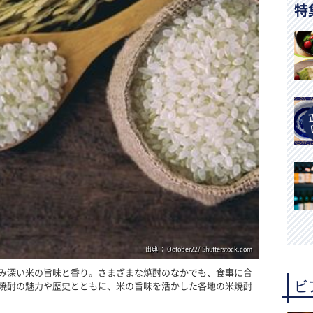
特
出典 ： October22/ Shutterstock.com
み深い米の旨味と香り。さまざまな焼酎のなかでも、食事に合
ビ
焼酎の魅力や歴史とともに、米の旨味を活かした各地の米焼酎