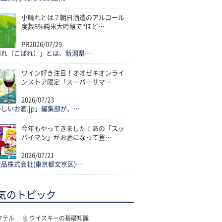
小晴れとは？朝日酒造のアルコール
度数8%純米大吟醸で“ほど…
PR
2026/07/29
晴れ（こばれ）」とは、新潟県…
ワイン好き注目！オオゼキオンライ
ンストア限定「スーパーサマ…
2026/07/23
しいお酒.jp」編集部が、…
今年もやってきました！あの「スッ
パイマン」がお酒になって登…
2026/07/21
品株式会社(東京都文京区)…
気のトピック
クテル
ウイスキーの基礎知識