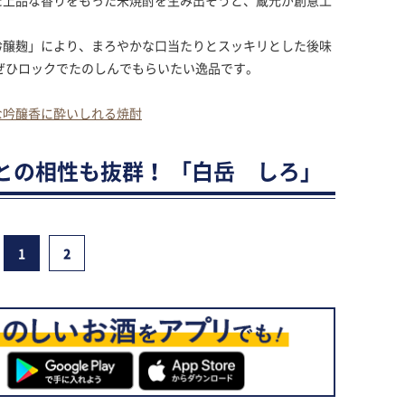
た上品な香りをもった米焼酎を生み出そうと、蔵元が創意工
吟醸麹」により、まろやかな口当たりとスッキリとした後味
ぜひロックでたのしんでもらいたい逸品です。
な吟醸香に酔いしれる焼酎
との相性も抜群！ 「白岳 しろ」
1
2