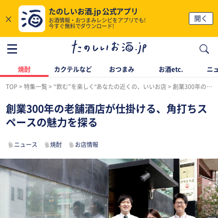
たのしいお酒.jp 公式アプリ
×
開く
お酒情報・おつまみレシピをアプリでも!
今すぐ無料でダウンロード!
焼酎
カクテルなど
おつまみ
お酒etc.
ニ
TOP
特集一覧
“飲む”を楽しく"あなたの近くの、いいお店
創業300年の老舗酒店が仕掛ける、角打ちスペースの魅力を探る
創業300年の老舗酒店が仕掛ける、角打ちス
ペースの魅力を探る
ニュース
焼酎
お店情報