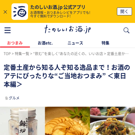
たのしいお酒.jp 公式アプリ
×
開く
お酒情報・おつまみレシピをアプリでも!
今すぐ無料でダウンロード!
おつまみ
お酒etc.
ニュース
特集
TOP
特集一覧
“飲む”を楽しく"あなたの近くの、いいお店
定番土産から知る人ぞ知る逸品まで！お酒のアテにぴったりな“ご当地おつまみ” ＜東日本編＞
定番土産から知る人ぞ知る逸品まで！お酒の
アテにぴったりな“ご当地おつまみ” ＜東日
本編＞
グルメ