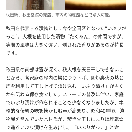
秋田駅、秋田空港の売店、市内の物産館などで購入可能。
秋田を代表する漬物として今や全国区となった“いぶりが
っこ”。大根を使用した漬物「たくあん」の仲間ですが、
実際の風味は大きく違い、燻された香りがあるのが特長
です。
秋田県の南部は雪が深く、秋大根を天日干しできないこ
とから、各家庭の屋内の梁につり下げ、囲炉裏火の熱と
煙を利用して干し上げて漬け込む「いぶり漬け」が古く
から伝わる保存食でした。ストーブの普及に伴い、家庭
でいぶり漬けが作られることも少なくなりましたが、本
格的な伝統の味を懐かしむ声が高まり、昭和40年頃、漬
物屋を営んでいた木村氏が、焚き火干しにより燻煙乾燥
で造るいぶり漬けを生み出し、「いぶりがっこ」と命