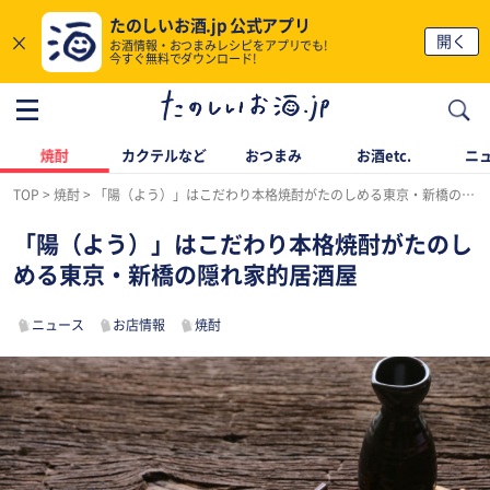
たのしいお酒.jp 公式アプリ
×
開く
お酒情報・おつまみレシピをアプリでも!
今すぐ無料でダウンロード!
焼酎
カクテルなど
おつまみ
お酒etc.
ニ
TOP
焼酎
「陽（よう）」はこだわり本格焼酎がたのしめる東京・新橋の隠れ家的居酒屋
「陽（よう）」はこだわり本格焼酎がたのし
める東京・新橋の隠れ家的居酒屋
ニュース
お店情報
焼酎