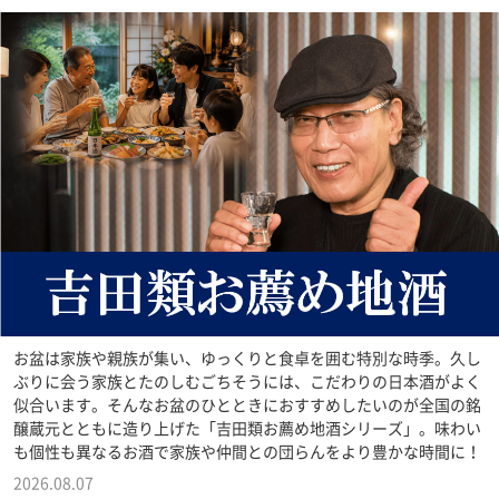
お盆は家族や親族が集い、ゆっくりと食卓を囲む特別な時季。久し
ぶりに会う家族とたのしむごちそうには、こだわりの日本酒がよく
似合います。そんなお盆のひとときにおすすめしたいのが全国の銘
醸蔵元とともに造り上げた「吉田類お薦め地酒シリーズ」。味わい
も個性も異なるお酒で家族や仲間との団らんをより豊かな時間に！
2026.08.07