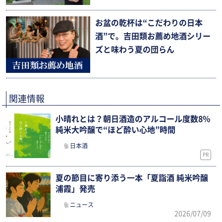
お盆の乾杯は“こだわりの日本
酒”で。吉田類お薦め地酒シリー
ズと味わう夏の団らん
関連情報
小晴れとは？朝日酒造のアルコール度数8%
純米大吟醸で“ほど酔い心地”時間
日本酒
PR
夏の節目に寄り添う一本「夏詣酒 純米吟醸
浦霞」発売
ニュース
2026/07/09