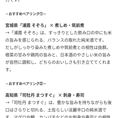
～おすすめペアリング①～
宮城県「浦霞 そぞろ」 × 煮しめ・筑前煮
→「浦霞 そぞろ」は、すっきりとした飲み口の中にも米
の旨みを感じられる、バランスの取れた純米酒です。
だしがしっかり染みた煮しめや筑前煮との相性は抜群。
根菜の甘みや鶏肉の旨みと、日本酒のやさしい米の旨み
が自然に調和し、どちらのおいしさも引き立ててくれま
す。
～おすすめペアリング②～
高知県「司牡丹 まつすぐ」 × 刺身・寿司
→「司牡丹 まつすぐ」は、豊かな旨みを持ちながらも後
口はさらりと切れる、土佐らしい淡麗辛口の純米酒で
す。マグロや鯛、カンパチなどのお刺身や寿司との相性