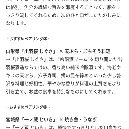
は格別。魚介の繊細な旨みを邪魔することなく、脂をす
っきり流してくれるため、次のひと口がまたたのしみに
なります。
～おすすめペアリング③～
山形県「出羽桜 しぐさ」 × 天ぷら・ごちそう料理
→「出羽桜 しぐさ」は、“吟醸酒ブーム”を切り開いた出
羽桜酒造ならではの、香り高い純米吟醸酒です。海老や
キスの天ぷら、穴子寿司、鯛の昆布締めといった少し贅
沢な料理と好相性。華やかな香りが料理の上質感をより
引き立て、お盆の食卓を特別なものにしてくれます。
～おすすめペアリング④～
宮城県「一ノ蔵 といき」 × 焼き魚・うなぎ
→「一ノ蔵 といき」は、軽快ですっきりとした口当たり