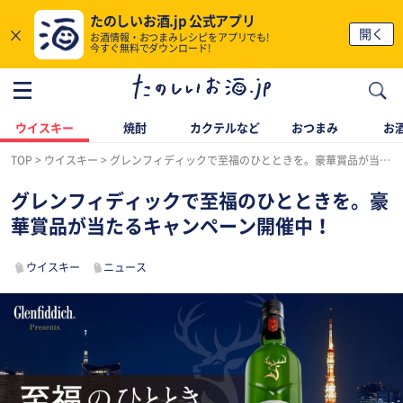
たのしいお酒.jp 公式アプリ
×
開く
お酒情報・おつまみレシピをアプリでも!
今すぐ無料でダウンロード!
ウイスキー
焼酎
カクテルなど
おつまみ
お酒
TOP
ウイスキー
グレンフィディックで至福のひとときを。豪華賞品が当たるキャンペーン開催中！
グレンフィディックで至福のひとときを。豪
華賞品が当たるキャンペーン開催中！
ウイスキー
ニュース