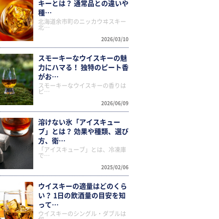
キーとは？ 通常品との違いや
種…
北海道余市町のニッカウヰスキー
北…
2026/03/10
スモーキーなウイスキーの魅
力にハマる！ 独特のピート香
がお…
スモーキーなウイスキーの香りは
ピ…
2026/06/09
溶けない氷「アイスキュー
ブ」とは？ 効果や種類、選び
方、衛…
「アイスキューブ」とは、冷凍庫
で…
2025/02/06
ウイスキーの適量はどのくら
い？ 1日の飲酒量の目安を知
って…
ウイスキーのシングル・ダブルは