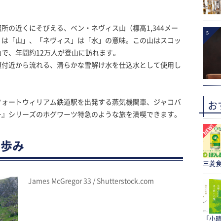
所の近くにそびえる、ベン・ネヴィス山（標高1,344メー
5
」は「山」、「ネヴィス」は「水」の意味。この山はスコッ
で、年間約12万人が登山に訪れます。
頂付近から流れる、清らかな雪解け水を仕込水として使用し
フォートウィリアム鉄道駅を出発する蒸気機関車、ジャコバ
お
ー』シリーズのホグワーツ特急のような旅を満喫できます。
の歩み
三菱食
James McGregor 33 / Shutterstock.com
「小