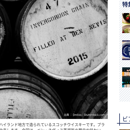
特
出典 ： DmiVas / Shutterstock.com
ビ
ハイランド地方で造られているスコッチウイスキーです。ブラ