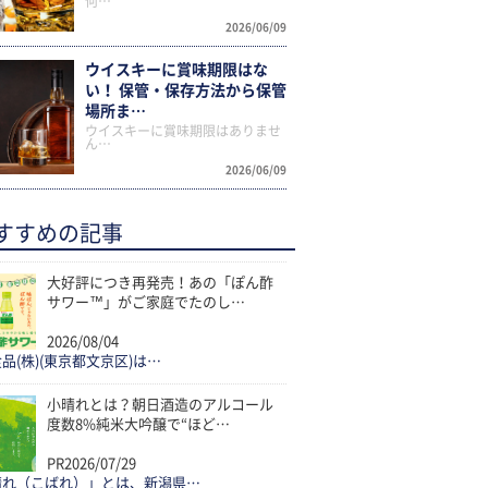
何…
2026/06/09
ウイスキーに賞味期限はな
い！ 保管・保存方法から保管
場所ま…
ウイスキーに賞味期限はありませ
ん…
2026/06/09
すすめの記事
大好評につき再発売！あの「ぽん酢
サワー™」がご家庭でたのし…
2026/08/04
品(株)(東京都文京区)は…
小晴れとは？朝日酒造のアルコール
度数8%純米大吟醸で“ほど…
PR
2026/07/29
晴れ（こばれ）」とは、新潟県…