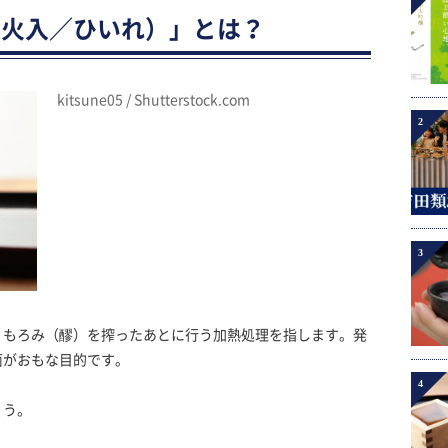
（火入／ひいれ）」とは？
kitsune05 / Shutterstock.com
2
3
、もろみ（醪）を搾ったあとに行う加熱処理を指します。発
菌がおもな目的です。
4
ょう。