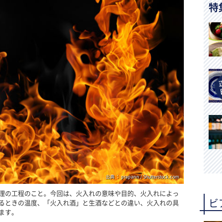
特
出典 ： prapann / Shutterstock.com
理の工程のこと。今回は、火入れの意味や目的、火入れによっ
ビ
るときの温度、「火入れ酒」と生酒などとの違い、火入れの具
ます。