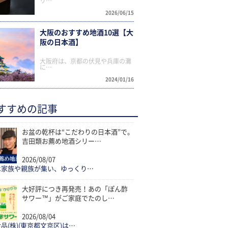
リ…
2026/06/15
大阪のおすすめ地酒10選【大
阪の日本酒】
大阪府は、京都の伏見や兵庫の灘
に…
2024/01/16
すすめの記事
お盆の乾杯は“こだわりの日本酒”で。
吉田類お薦め地酒シリー…
2026/08/07
は家族や親族が集い、ゆっくり…
大好評につき再発売！あの「ぽん酢
サワー™」がご家庭でたのし…
2026/08/04
品(株)(東京都文京区)は…