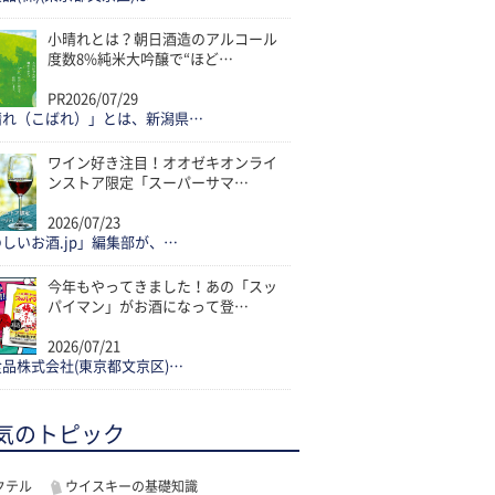
小晴れとは？朝日酒造のアルコール
度数8%純米大吟醸で“ほど…
PR
2026/07/29
晴れ（こばれ）」とは、新潟県…
ワイン好き注目！オオゼキオンライ
ンストア限定「スーパーサマ…
2026/07/23
しいお酒.jp」編集部が、…
今年もやってきました！あの「スッ
パイマン」がお酒になって登…
2026/07/21
品株式会社(東京都文京区)…
気のトピック
クテル
ウイスキーの基礎知識