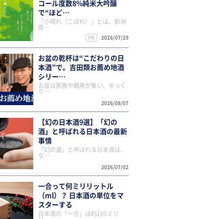
コール度数8%純米大吟醸
で“ほど…
「小晴れ（こばれ）」とは、新潟
県…
PR
2026/07/29
お盆の乾杯は“こだわりの日
本酒”で。吉田類お薦め地酒
シリー…
お盆は家族や親族が集い、ゆっく
り…
2026/08/07
【幻の日本酒9選】「幻の
酒」と呼ばれる日本酒の最新
事情
「幻の酒」と呼ばれる日本酒は、
な…
2026/07/02
一合って何ミリリットル
（ml）？ 日本酒の単位をマ
スターする
日本酒の「一合」は約180ミリ