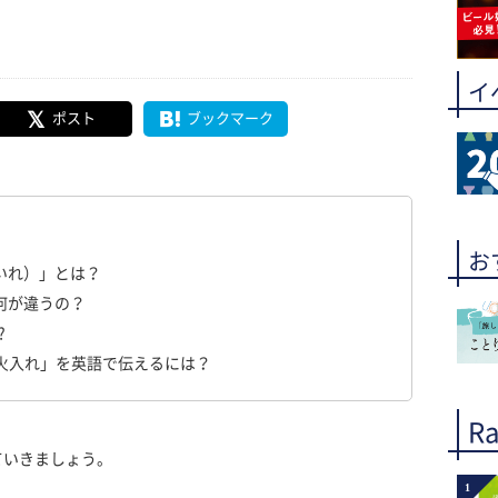
イ
ポスト
ブックマーク
お
いれ）」とは？
何が違うの？
?
「火入れ」を英語で伝えるには？
Ra
ていきましょう。
1