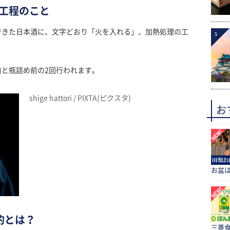
工程のこと
できた日本酒に、文字どおり「火を入れる」、加熱処理の工
5
と瓶詰め前の2回行われます。
shige hattori / PIXTA(ピクスタ)
お
お盆
的とは？
三菱食