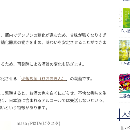
「小
と、瓶内でデンプンの糖化が進むため、甘味が強くなりすぎ
で糖化酵素の働きを止め、味わいを安定させることができま
「たの
まるため、再発酵による酒質の変化も防ぎます。
劣化させる「
火落ち菌（ひおちきん）
」の殺菌です。
入し繁殖すると、お酒の色を白くにごらせ、不快な香味を生
三菱食
強く、日本酒に含まれるアルコールでは失活しないという、
弱いという特徴があります。
人
masa / PIXTA(ピクスタ)
カ