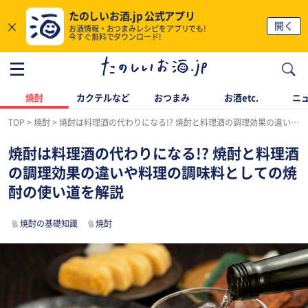
たのしいお酒.jp 公式アプリ
×
開く
お酒情報・おつまみレシピをアプリでも!
今すぐ無料でダウンロード!
焼酎
カクテルなど
おつまみ
お酒etc.
ニ
TOP
焼酎
焼酎は料理酒の代わりになる!? 焼酎と料理酒の調理効果の違いや料理の調味料としての焼酎の使い道を解説
焼酎は料理酒の代わりになる!? 焼酎と料理酒
の調理効果の違いや料理の調味料としての焼
酎の使い道を解説
焼酎の基礎知識
焼酎