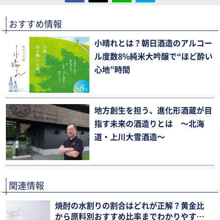
おすすめ情報
小晴れとは？朝日酒造のアルコー
ル度数8%純米大吟醸で“ほど酔い
心地”時間
地方創生を担う、進化形酒蔵が目
指す未来の酒造りとは 〜北海
道・上川大雪酒造〜
関連情報
焼酎の水割りの割合はどれが正解？黄金比
から原料別おすすめ比率までわかりやすく