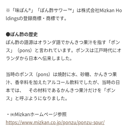
※「味ぽん®」「ぽん酢サワー™」は株式会社Mizkan Ho
ldingsの登録商標・商標です。
●ぽん酢の歴史
ぽん酢の語源はオランダ語でかんきつ果汁を指す「ポン
ス」（pons）と言われています。ポンスは江戸時代にオ
ランダから日本へ伝来しました。
当時のポンス（pons）は焼酎に水、砂糖、かんきつ果
汁、香辛料を加えたアルコール飲料でしたが、当時の日
本では、 その材料であるかんきつ果汁だけを「ポン
ス」と呼ぶようになりました。
・㈱Mizkanホームページ参照
https://www.mizkan.co.jp/ponzu/ponzu-sour/