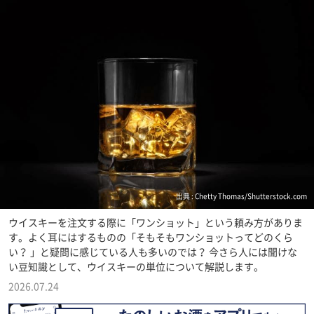
出典 : Chetty Thomas/Shutterstock.com
ウイスキーを注文する際に「ワンショット」という頼み方がありま
す。よく耳にはするものの「そもそもワンショットってどのくら
い？ 」と疑問に感じている人も多いのでは？ 今さら人には聞けな
い豆知識として、ウイスキーの単位について解説します。
2026.07.24