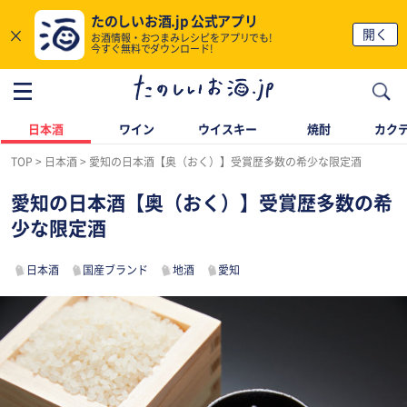
たのしいお酒.jp 公式アプリ
×
開く
お酒情報・おつまみレシピをアプリでも!
今すぐ無料でダウンロード!
日本酒
ワイン
ウイスキー
焼酎
カク
TOP
日本酒
愛知の日本酒【奥（おく）】受賞歴多数の希少な限定酒
愛知の日本酒【奥（おく）】受賞歴多数の希
少な限定酒
日本酒
国産ブランド
地酒
愛知