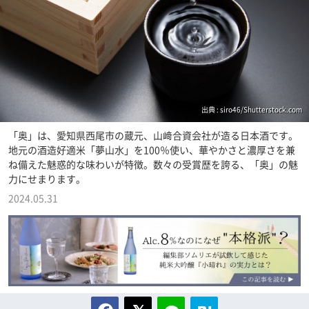
出典 : siro46/Shutterstock.com
「奥」は、愛知県西尾市の蔵元、山﨑合資会社が造る日本酒です。
地元の酒造好適米「夢山水」を100％使い、華やかさと濃厚さを兼
ね備えた魅惑的な味わいが特徴。数々の受賞歴を誇る、「奥」の魅
力にせまります。
2024.05.31