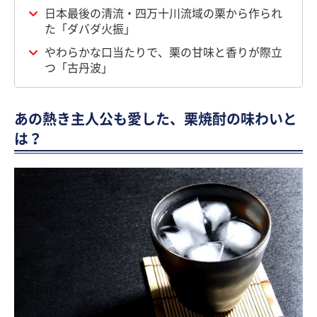
日本最後の清流・四万十川流域の栗から作られ
た「ダバダ火振」
やわらかな口当たりで、栗の甘味と香りが際立
つ「古丹波」
あの熱き主人公も愛した、栗焼酎の味わいと
は？