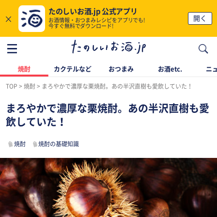
たのしいお酒.jp 公式アプリ
×
開く
お酒情報・おつまみレシピをアプリでも!
今すぐ無料でダウンロード!
焼酎
カクテルなど
おつまみ
お酒etc.
ニ
TOP
焼酎
まろやかで濃厚な栗焼酎。あの半沢直樹も愛飲していた！
まろやかで濃厚な栗焼酎。あの半沢直樹も愛
飲していた！
焼酎
焼酎の基礎知識