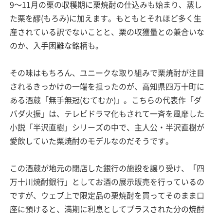
9〜11月の栗の収穫期に栗焼酎の仕込みも始まり、蒸し
た栗を醪(もろみ)に加えます。もともとそれほど多く生
産されている訳でないことと、栗の収獲量との兼合いな
のか、入手困難な銘柄も。
その味はもちろん、ユニークな取り組みで栗焼酎が注目
されるきっかけの一端を担ったのが、高知県四万十町に
ある酒蔵「無手無冠(むてむか)」。こちらの代表作「ダ
バダ火振」は、テレビドラマ化もされて一斉を風靡した
小説「半沢直樹」シリーズの中で、主人公・半沢直樹が
愛飲していた栗焼酎のモデルなのだそうです。
この酒蔵が地元の閉店した銀行の施設を譲り受け、「四
万十川焼酎銀行」としてお酒の展示販売を行っているの
ですが、ウェブ上で限定品の栗焼酎を買ってそのまま口
座に預けると、満期に利息としてプラスされた分の焼酎