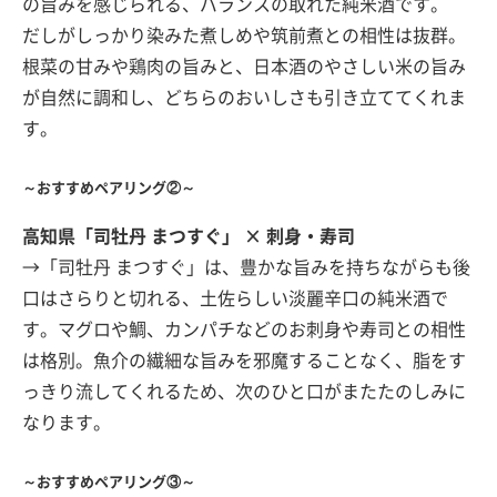
の旨みを感じられる、バランスの取れた純米酒です。
だしがしっかり染みた煮しめや筑前煮との相性は抜群。
根菜の甘みや鶏肉の旨みと、日本酒のやさしい米の旨み
が自然に調和し、どちらのおいしさも引き立ててくれま
す。
～おすすめペアリング②～
高知県「司牡丹 まつすぐ」 × 刺身・寿司
→「司牡丹 まつすぐ」は、豊かな旨みを持ちながらも後
口はさらりと切れる、土佐らしい淡麗辛口の純米酒で
す。マグロや鯛、カンパチなどのお刺身や寿司との相性
は格別。魚介の繊細な旨みを邪魔することなく、脂をす
っきり流してくれるため、次のひと口がまたたのしみに
なります。
～おすすめペアリング③～