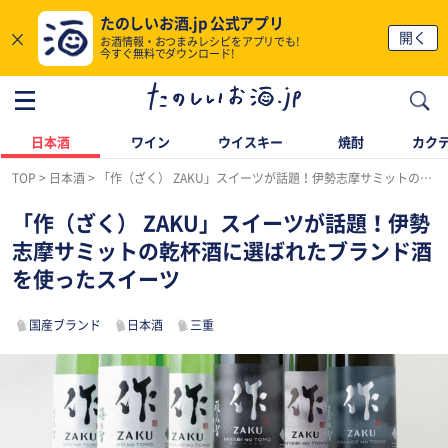
たのしいお酒.jp 公式アプリ
×
開く
お酒情報・おつまみレシピをアプリでも!
今すぐ無料でダウンロード!
日本酒
ワイン
ウイスキー
焼酎
カク
TOP
日本酒
「作（ざく） ZAKU」スイーツが話題！伊勢志摩サミットの乾杯酒に選ばれたブランド酒を使ったスイーツ
「作（ざく） ZAKU」スイーツが話題！伊勢
志摩サミットの乾杯酒に選ばれたブランド酒
を使ったスイーツ
国産ブランド
日本酒
三重