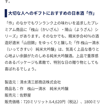
す。
大切な人へのギフトにおすすめの日本酒「作」
「作」のなかでもワンランク上の味わいを追求したプレ
ミアム商品に「槐山（かいざん）・陽山（ようざん）シ
リーズ」があります。そのなかでも、精米歩合40％の酒
造好適米「山田錦」をゆっくりと醸した「作 槐山一滴水
（いってきすい） 純米大吟醸」は、気高く上品な香りと
心地よい余韻がたのしめる純米大吟醸酒。上品で重厚感
のあるパッケージも素敵で、特別な日の贈り物としても
喜ばれるでしょう。
製造元：清水清三郎商店株式会社
商品名：作 槐山一滴水 純米大吟醸
販売元：佐野屋
販売価格：720ミリリットル4,620円（税込）、1800ミリ