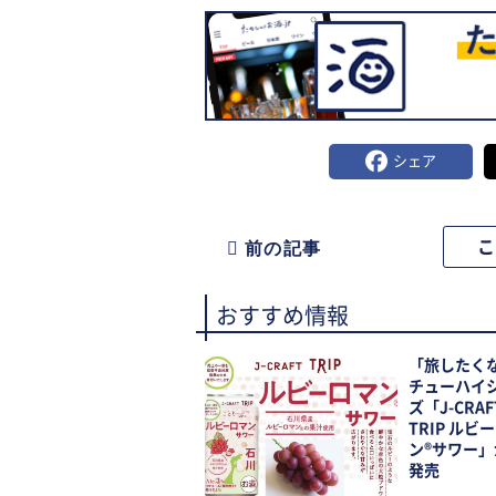
シェア
前の記事
おすすめ情報
「旅したく
チューハイ
ズ「J-CRAF
TRIP ルビ
ン®サワー」
発売