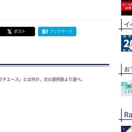
イ
ポスト
ブックマーク
お
」「ソラチエース」とは何か、次の選択肢より選べ。
Ra
1