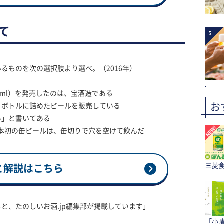
て
5
るものを次の選択肢より選べ。（2016年）
0ml）を発売したのは、宝酒造である
お
トボトルに詰めたビールを販売している
ル」と書いてある
た日本初の缶ビールは、缶切りで穴を空けて飲んだ
三菱食
と解説はこちら
と、たのしいお酒.jp編集部が掲載しています」
「小