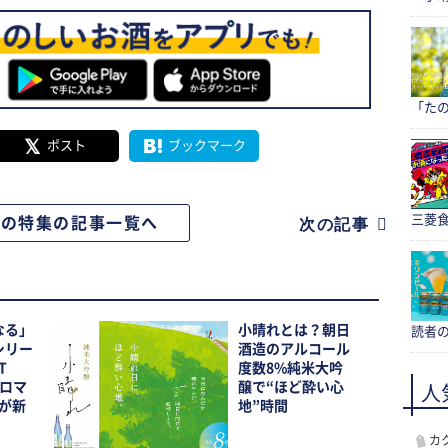
「たの
ポスト
ブックマーク
三菱食
この特集の記事一覧へ
次の記事
なる」
小晴れとは？朝日
読者
シリー
酒造のアルコール
T
度数8%純米大吟
ーロマ
醸で“ほど酔い心
人
が新
地”時間
カ