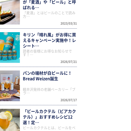
が「麦酒」や「ビール」と呼
ばれる…
「麦酒」とはビールのことで読み
方…
2023/03/31
キリン「晴れ風」がお得に買
えるキャンペーン実施中！レ
シート…
読者の皆様にお得なお知らせで
す！…
2026/07/21
パンの端材が白ビールに！
Bread Weizen誕生
軽井沢発祥の老舗ベーカリー「ブ
ラ…
2026/07/17
「ビールカクテル（ビアカク
テル）」おすすめレシピ12
選！定…
ビールカクテルとは、ビールをベ