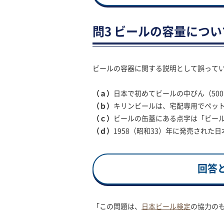
問3 ビールの容量につい
ビールの容器に関する説明として誤ってい
（ａ）
日本で初めてビールの中びん（50
（ｂ）
キリンビールは、宅配専用でペッ
（ｃ）
ビールの缶蓋にある点字は「ビー
（ｄ）
1958（昭和33）年に発売され
回答
「この問題は、
日本ビール検定
の協力のも