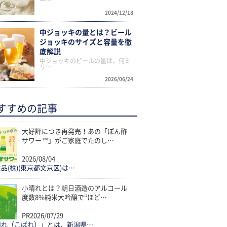
ー…
2024/12/18
中ジョッキの量とは？ビール
ジョッキのサイズと容量を徹
底解説
中ジョッキのビールの量は、何ミ
リ…
2026/06/24
すすめの記事
大好評につき再発売！あの「ぽん酢
サワー™」がご家庭でたのし…
2026/08/04
品(株)(東京都文京区)は…
小晴れとは？朝日酒造のアルコール
度数8%純米大吟醸で“ほど…
PR
2026/07/29
晴れ（こばれ）」とは、新潟県…