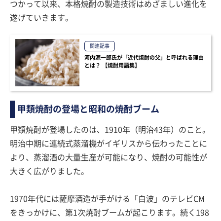
つかって以来、本格焼酎の製造技術はめざましい進化を
遂げていきます。
関連記事
河内源一郎氏が「近代焼酎の父」と呼ばれる理由
とは？ 【焼酎用語集】
甲類焼酎の登場と昭和の焼酎ブーム
甲類焼酎が登場したのは、1910年（明治43年）のこと。
明治中期に連続式蒸溜機がイギリスから伝わったことに
より、蒸溜酒の大量生産が可能になり、焼酎の可能性が
大きく広がりました。
1970年代には薩摩酒造が手がける「白波」のテレビCM
をきっかけに、第1次焼酎ブームが起こります。続く198