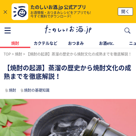
たのしいお酒.jp 公式アプリ
×
開く
お酒情報・おつまみレシピをアプリでも!
今すぐ無料でダウンロード!
焼酎
カクテルなど
おつまみ
お酒etc.
ニ
TOP
焼酎
【焼酎の起源】蒸溜の歴史から焼酎文化の成熟までを徹底解説！
【焼酎の起源】蒸溜の歴史から焼酎文化の成
熟までを徹底解説！
焼酎
焼酎の基礎知識