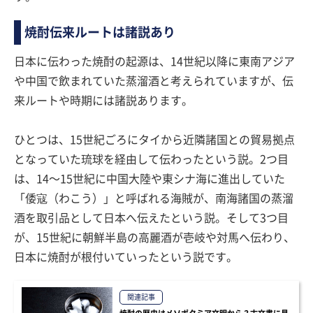
焼酎伝来ルートは諸説あり
日本に伝わった焼酎の起源は、14世紀以降に東南アジア
や中国で飲まれていた蒸溜酒と考えられていますが、伝
来ルートや時期には諸説あります。
ひとつは、15世紀ごろにタイから近隣諸国との貿易拠点
となっていた琉球を経由して伝わったという説。2つ目
は、14〜15世紀に中国大陸や東シナ海に進出していた
「倭寇（わこう）」と呼ばれる海賊が、南海諸国の蒸溜
酒を取引品として日本へ伝えたという説。そして3つ目
が、15世紀に朝鮮半島の高麗酒が壱岐や対馬へ伝わり、
日本に焼酎が根付いていったという説です。
関連記事