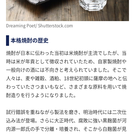
Dreaming Poet/ Shutterstock.com
本格焼酎の歴史
焼酎が日本に伝わった当初は米焼酎が主流でしたが、当
時は米が年貢として徴収されていたため、自家製焼酎や
一般向けの酒には不向きと考えられていました。そこで
人々は、麦や雑穀、酒粕、18世紀初頭に薩摩の地へと伝
わっていたさつまいもなど、さまざまな原料を用いて焼
酎造りを行うようになりました。
試行錯誤を重ねながら製法を磨き、明治時代には二次仕
込み法が登場。さらに大正時代、腐敗に強い黒麹菌が河
内源一郎氏の手で分離・培養され、そこから白麹菌が見