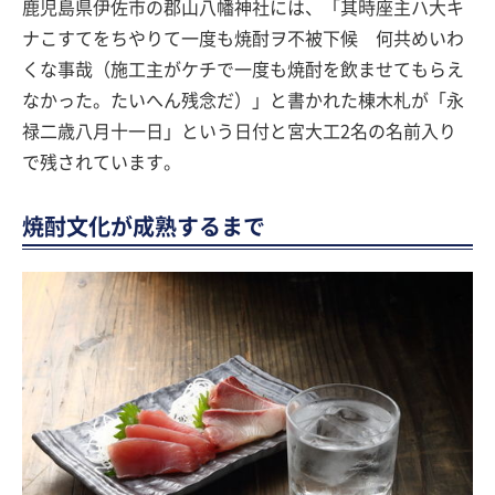
鹿児島県伊佐市の郡山八幡神社には、「其時座主ハ大キ
ナこすてをちやりて一度も焼酎ヲ不被下候 何共めいわ
くな事哉（施工主がケチで一度も焼酎を飲ませてもらえ
なかった。たいへん残念だ）」と書かれた棟木札が「永
禄二歳八月十一日」という日付と宮大工2名の名前入り
で残されています。
焼酎文化が成熟するまで