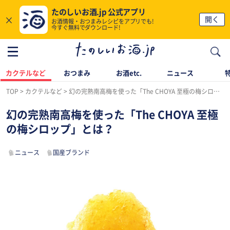
たのしいお酒.jp 公式アプリ
×
開く
お酒情報・おつまみレシピをアプリでも!
今すぐ無料でダウンロード!
カクテルなど
おつまみ
お酒etc.
ニュース
TOP
カクテルなど
幻の完熟南高梅を使った「The CHOYA 至極の梅シロップ」とは？
幻の完熟南高梅を使った「The CHOYA 至極
の梅シロップ」とは？
ニュース
国産ブランド