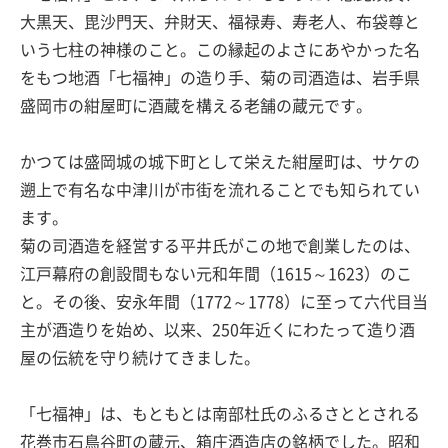
大黒天、毘沙門天、弁財天、福禄寿、寿老人、布袋尊と
いう七柱の神様のこと。この縁起のよさにあやかった名
をもつ地酒「七福神」の造り手、菊の司酒造は、岩手県
盛岡市の紺屋町に酒蔵を構える老舗の蔵元です。
かつては盛岡城の城下町として栄えた紺屋町は、サケの
遡上で有名な中津川が市街を流れることでも知られてい
ます。
菊の司酒造を経営する平井氏がこの地で創業したのは、
江戸幕府の創設間もない元和年間（1615～1623）のこ
と。その後、安永年間（1772～1778）に至って六代目当
主が酒造りを始め、以来、250年近くにわたって造り酒
屋の伝統を守り続けてきました。
「七福神」は、もともとは南部杜氏のふるさととされる
花巻市石鳥谷町の蔵元、箱庄酒造店の銘柄でした。昭和