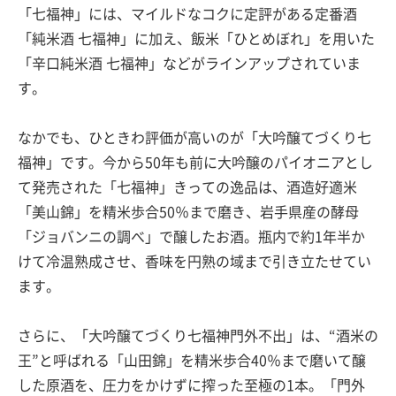
「七福神」には、マイルドなコクに定評がある定番酒
「純米酒 七福神」に加え、飯米「ひとめぼれ」を用いた
「辛口純米酒 七福神」などがラインアップされていま
す。
なかでも、ひときわ評価が高いのが「大吟醸てづくり七
福神」です。今から50年も前に大吟醸のパイオニアとし
て発売された「七福神」きっての逸品は、酒造好適米
「美山錦」を精米歩合50％まで磨き、岩手県産の酵母
「ジョバンニの調べ」で醸したお酒。瓶内で約1年半か
けて冷温熟成させ、香味を円熟の域まで引き立たせてい
ます。
さらに、「大吟醸てづくり七福神門外不出」は、“酒米の
王”と呼ばれる「山田錦」を精米歩合40％まで磨いて醸
した原酒を、圧力をかけずに搾った至極の1本。「門外