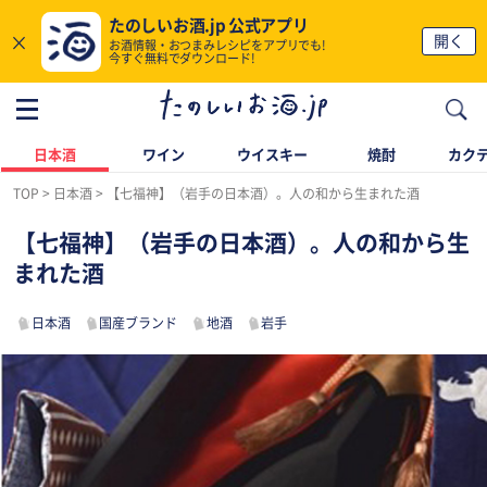
たのしいお酒.jp 公式アプリ
×
開く
お酒情報・おつまみレシピをアプリでも!
今すぐ無料でダウンロード!
日本酒
ワイン
ウイスキー
焼酎
カク
TOP
日本酒
【七福神】（岩手の日本酒）。人の和から生まれた酒
【七福神】（岩手の日本酒）。人の和から生
まれた酒
日本酒
国産ブランド
地酒
岩手