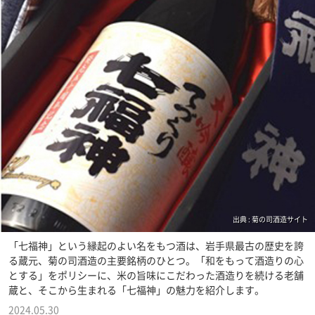
出典 : 菊の司酒造サイト
「七福神」という縁起のよい名をもつ酒は、岩手県最古の歴史を誇
る蔵元、菊の司酒造の主要銘柄のひとつ。「和をもって酒造りの心
とする」をポリシーに、米の旨味にこだわった酒造りを続ける老舗
蔵と、そこから生まれる「七福神」の魅力を紹介します。
2024.05.30