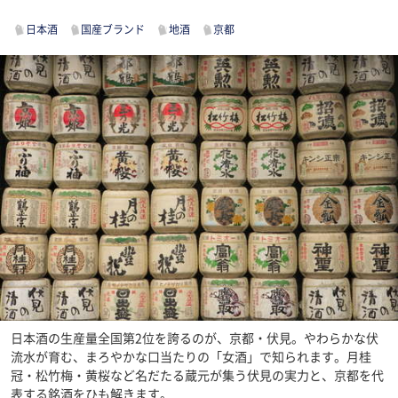
日本酒
国産ブランド
地酒
京都
日本酒の生産量全国第2位を誇るのが、京都・伏見。やわらかな伏
流水が育む、まろやかな口当たりの「女酒」で知られます。月桂
冠・松竹梅・黄桜など名だたる蔵元が集う伏見の実力と、京都を代
表する銘酒をひも解きます。