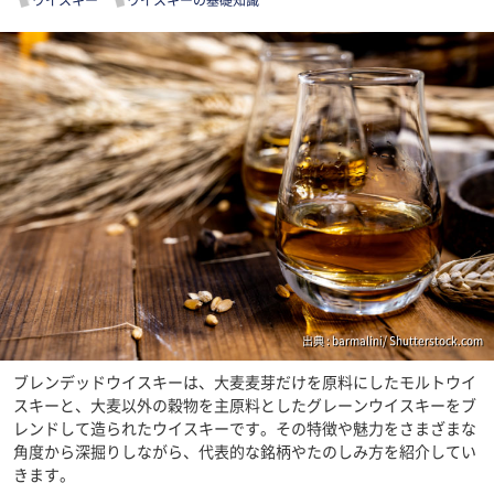
ウイスキー
ウイスキーの基礎知識
出典 : barmalini/ Shutterstock.com
ブレンデッドウイスキーは、大麦麦芽だけを原料にしたモルトウイ
スキーと、大麦以外の穀物を主原料としたグレーンウイスキーをブ
レンドして造られたウイスキーです。その特徴や魅力をさまざまな
角度から深掘りしながら、代表的な銘柄やたのしみ方を紹介してい
きます。