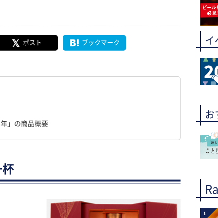
イ
ポスト
ブックマーク
お
5年」の商品概要
一杯
Ra
1