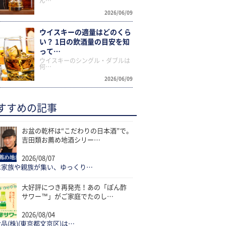
ん…
2026/06/09
ウイスキーの適量はどのくら
い？ 1日の飲酒量の目安を知
って…
ウイスキーのシングル・ダブルは
何…
2026/06/09
すすめの記事
お盆の乾杯は“こだわりの日本酒”で。
吉田類お薦め地酒シリー…
2026/08/07
は家族や親族が集い、ゆっくり…
大好評につき再発売！あの「ぽん酢
サワー™」がご家庭でたのし…
2026/08/04
品(株)(東京都文京区)は…