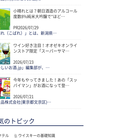
小晴れとは？朝日酒造のアルコール
度数8%純米大吟醸で“ほど…
PR
2026/07/29
晴れ（こばれ）」とは、新潟県…
ワイン好き注目！オオゼキオンライ
ンストア限定「スーパーサマ…
2026/07/23
しいお酒.jp」編集部が、…
今年もやってきました！あの「スッ
パイマン」がお酒になって登…
2026/07/21
品株式会社(東京都文京区)…
気のトピック
クテル
ウイスキーの基礎知識