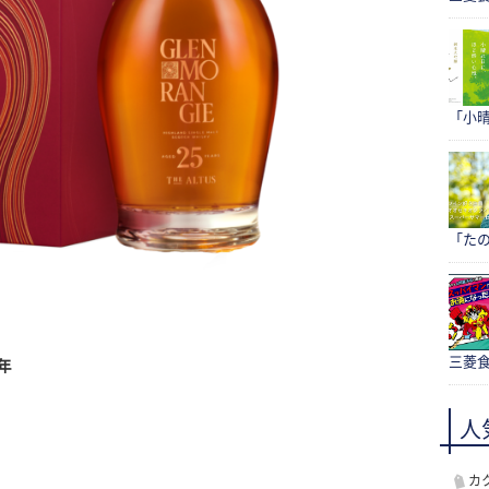
「小
「たの
三菱食
年
人
カ