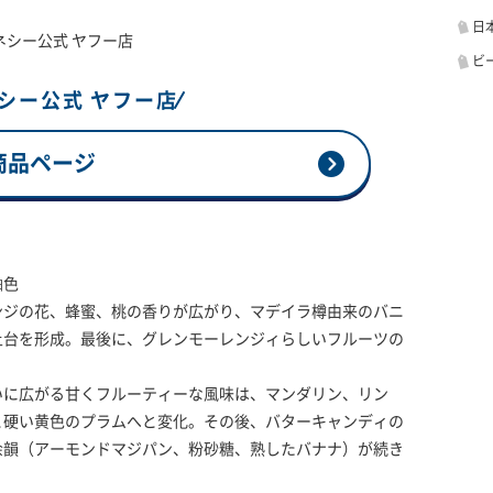
日
ネシー公式 ヤフー店
ビ
ネシー公式 ヤフー店
商品ページ
珀色
ンジの花、蜂蜜、桃の香りが広がり、マデイラ樽由来のバニ
土台を形成。最後に、グレンモーレンジィらしいフルーツの
いに広がる甘くフルーティーな風味は、マンダリン、リン
と硬い黄色のプラムへと変化。その後、バターキャンディの
余韻（アーモンドマジパン、粉砂糖、熟したバナナ）が続き