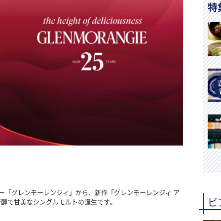
特
ー「グレンモーレンジィ」から、新作「グレンモーレンジィ ア
ビ
、芳醇で甘美なシングルモルトの誕生です。