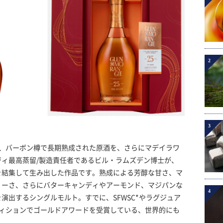
2
3
」は、バーボン樽で長期熟成された原酒を、さらにマデイラワ
ィ最高蒸留/製造責任者であるビル・ラムズデン博士が、
を結集して生み出した作品です。熟成による芳醇な甘さ、マ
ィーさ、さらにバターキャンディやアーモンド、マジパンな
4
演出するシングルモルト。すでに、SFWSC*やラグジュア
ティションでゴールドアワードを受賞している、世界的にも