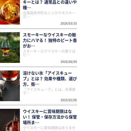
キーとは？ 通常品との違いや
種…
北海道余市町のニッカウヰスキー
北…
2026/03/10
スモーキーなウイスキーの魅
力にハマる！ 独特のピート香
がお…
スモーキーなウイスキーの香りは
ピ…
2026/06/09
溶けない氷「アイスキュー
ブ」とは？ 効果や種類、選び
方、衛…
「アイスキューブ」とは、冷凍庫
で…
2025/02/06
ウイスキーに賞味期限はな
い！ 保管・保存方法から保管
場所ま…
ウイスキーに賞味期限はありませ