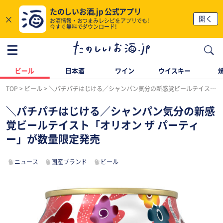
たのしいお酒.jp 公式アプリ
×
開く
お酒情報・おつまみレシピをアプリでも!
今すぐ無料でダウンロード!
ビール
日本酒
ワイン
ウイスキー
TOP
ビール
＼パチパチはじける／シャンパン気分の新感覚ビールテイスト「オリオン ザ パーティー」が数量限定発売
＼パチパチはじける／シャンパン気分の新感
覚ビールテイスト「オリオン ザ パーティ
ー」が数量限定発売
ニュース
国産ブランド
ビール