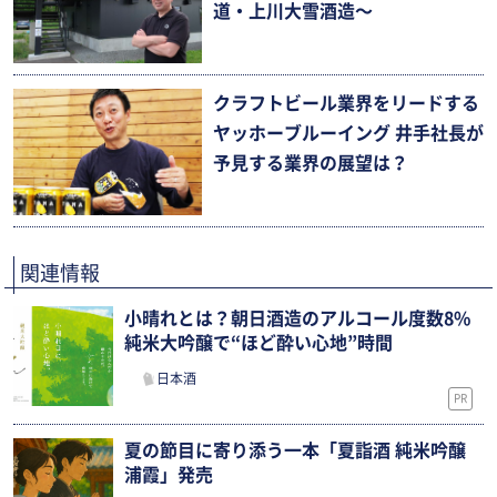
道・上川大雪酒造〜
クラフトビール業界をリードする
ヤッホーブルーイング 井手社長が
予見する業界の展望は？
関連情報
小晴れとは？朝日酒造のアルコール度数8%
純米大吟醸で“ほど酔い心地”時間
日本酒
PR
夏の節目に寄り添う一本「夏詣酒 純米吟醸
浦霞」発売