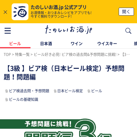
たのしいお酒.jp 公式アプリ
×
開く
お酒情報・おつまみレシピをアプリでも!
今すぐ無料でダウンロード!
ビール
日本酒
ワイン
ウイスキー
TOP
特集一覧
ビール好き必見! ビア検の過去問&予想問題に挑戦!
【3級 】ビア検（日本ビール検定）予想問題！問題編
【3級 】ビア検（日本ビール検定）予想問
題！問題編
ビア検過去問・予想問題
日本ビール検定
ビール
ビールの基礎知識