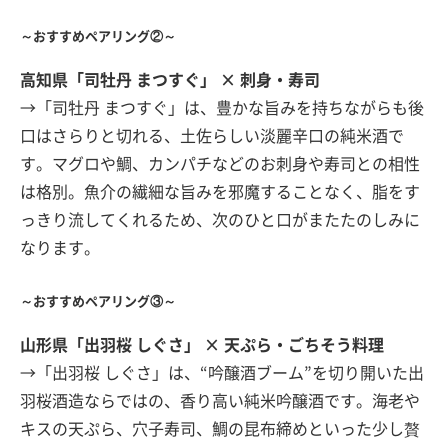
～おすすめペアリング②～
高知県「司牡丹 まつすぐ」 × 刺身・寿司
→「司牡丹 まつすぐ」は、豊かな旨みを持ちながらも後
口はさらりと切れる、土佐らしい淡麗辛口の純米酒で
す。マグロや鯛、カンパチなどのお刺身や寿司との相性
は格別。魚介の繊細な旨みを邪魔することなく、脂をす
っきり流してくれるため、次のひと口がまたたのしみに
なります。
～おすすめペアリング③～
山形県「出羽桜 しぐさ」 × 天ぷら・ごちそう料理
→「出羽桜 しぐさ」は、“吟醸酒ブーム”を切り開いた出
羽桜酒造ならではの、香り高い純米吟醸酒です。海老や
キスの天ぷら、穴子寿司、鯛の昆布締めといった少し贅