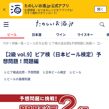
たのしいお酒.jp 公式アプリ
×
開く
お酒情報・おつまみレシピをアプリでも!
今すぐ無料でダウンロード!
ビール
日本酒
ワイン
ウイスキー
TOP
特集一覧
ビール好き必見! ビア検の過去問&予想問題に挑戦!
【2級 vol.9】ビア検（日本ビール検定）予想問題！問題編
【2級 vol.9】ビア検（日本ビール検定）予
想問題！問題編
ビア検過去問・予想問題
日本ビール検定
ビール
ビールの基礎知識