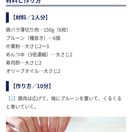
材料と作り方
【材料／2人分】
豚バラ薄切り肉…150g（6枚）
プルーン（種抜き）…6個
片栗粉…大さじ2〜3
めんつゆ（3倍濃縮）…大さじ2
寿司酢…大さじ2
オリーブオイル…大さじ2
【作り方／10分】
【1】
豚肉は広げて、端にプルーンを置いて、くるくる
と巻いていく。