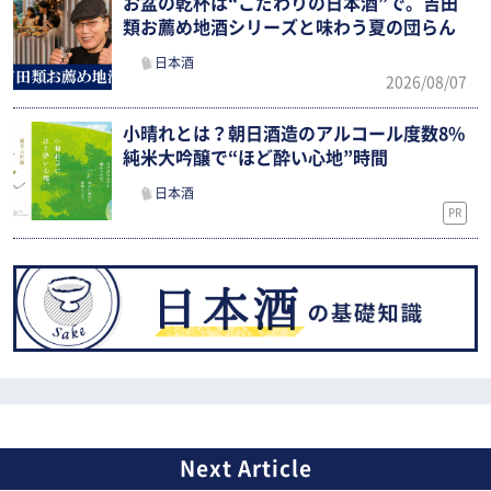
お盆の乾杯は“こだわりの日本酒”で。吉田
類お薦め地酒シリーズと味わう夏の団らん
日本酒
2026/08/07
小晴れとは？朝日酒造のアルコール度数8%
純米大吟醸で“ほど酔い心地”時間
日本酒
PR