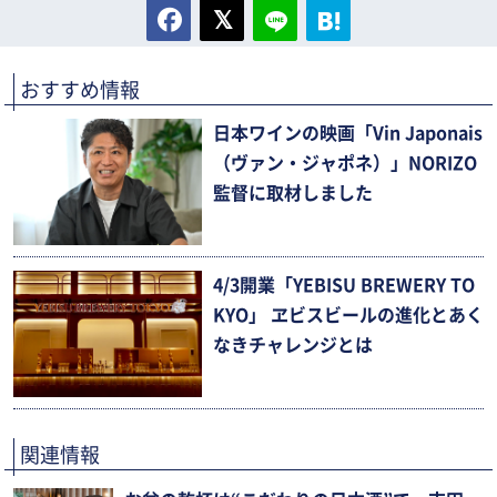
おすすめ情報
日本ワインの映画「Vin Japonais
（ヴァン・ジャポネ）」NORIZO
監督に取材しました
4/3開業「YEBISU BREWERY TO
KYO」 ヱビスビールの進化とあく
なきチャレンジとは
関連情報