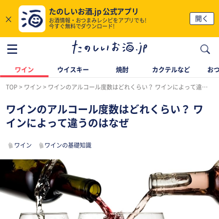
たのしいお酒.jp 公式アプリ
×
開く
お酒情報・おつまみレシピをアプリでも!
今すぐ無料でダウンロード!
ワイン
ウイスキー
焼酎
カクテルなど
お
TOP
ワイン
ワインのアルコール度数はどれくらい？ ワインによって違うのはなぜ
ワインのアルコール度数はどれくらい？ ワ
インによって違うのはなぜ
ワイン
ワインの基礎知識