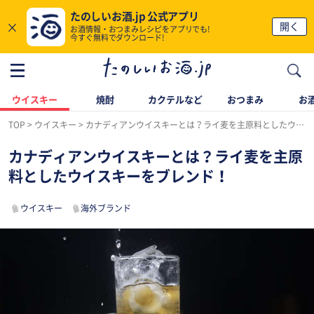
たのしいお酒.jp 公式アプリ
×
開く
お酒情報・おつまみレシピをアプリでも!
今すぐ無料でダウンロード!
ウイスキー
焼酎
カクテルなど
おつまみ
お酒
TOP
ウイスキー
カナディアンウイスキーとは？ライ麦を主原料としたウイスキーをブレンド！
カナディアンウイスキーとは？ライ麦を主原
料としたウイスキーをブレンド！
ウイスキー
海外ブランド