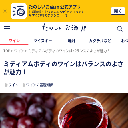
たのしいお酒.jp 公式アプリ
×
開く
お酒情報・おつまみレシピをアプリでも!
今すぐ無料でダウンロード!
ワイン
ウイスキー
焼酎
カクテルなど
お
TOP
ワイン
ミディアムボディのワインはバランスのよさが魅力！
ミディアムボディのワインはバランスのよさ
が魅力！
ワイン
ワインの基礎知識