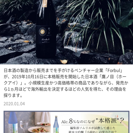
日本酒の製造から販売までを手がけるベンチャー企業「Forbul」
が、2019年10月16日に本格販売を開始した日本酒「鷹ノ目（ホー
クアイ）」。小規模生産かつ高価格帯の商品でありながら、発売か
ら1ヵ月ほどで海外輸出を決定するほどの人気を得た、その理由を
探ります。
2020.01.04