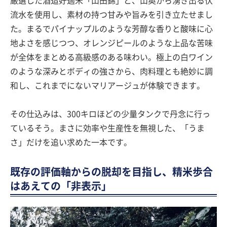
厳選した酒造好適米「山田錦」と、山奥から湧き出る伏
流水を使用し、素材の持つ甘みや旨みを引き立たせまし
た。まるでパイナップルのような芳醇な香りと酸味に心
地よさを感じつつ、オレンジピールのような上品な苦味
が全体をまとめる高級感のある味わい。極上の白ワイン
のような深みとボディの強さから、肉料理とも絶妙に調
和し、これまでにないマリアージュが体験できます。
その仕込みは、300キロほどの少量タンクで丹念に行っ
ているそう。まさに効率や生産性を無視した、「うま
さ」だけを追い求めた一本です。
既存の評価軸からの脱却を目指し、精米歩合
はあえての「非表示」