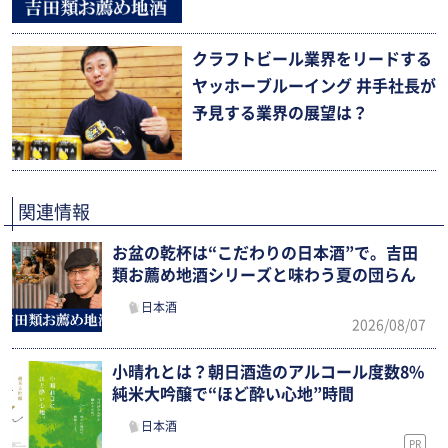
クラフトビール業界をリードする
ヤッホーブルーイング 井手社長が
予見する業界の展望は？
関連情報
お盆の乾杯は“こだわりの日本酒”で。吉田
類お薦め地酒シリーズと味わう夏の団らん
日本酒
2026/08/07
小晴れとは？朝日酒造のアルコール度数8%
純米大吟醸で“ほど酔い心地”時間
日本酒
PR