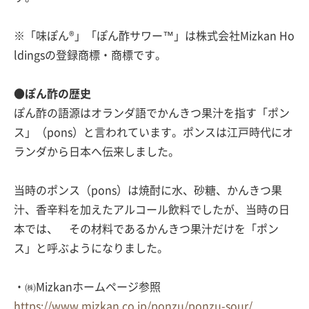
※「味ぽん®」「ぽん酢サワー™」は株式会社Mizkan Ho
ldingsの登録商標・商標です。
●ぽん酢の歴史
ぽん酢の語源はオランダ語でかんきつ果汁を指す「ポン
ス」（pons）と言われています。ポンスは江戸時代にオ
ランダから日本へ伝来しました。
当時のポンス（pons）は焼酎に水、砂糖、かんきつ果
汁、香辛料を加えたアルコール飲料でしたが、当時の日
本では、 その材料であるかんきつ果汁だけを「ポン
ス」と呼ぶようになりました。
・㈱Mizkanホームページ参照
https://www.mizkan.co.jp/ponzu/ponzu-sour/