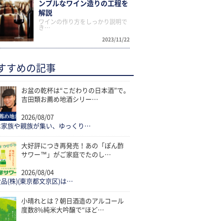
ンプルなワイン造りの工程を
解説
ワインの作り方をしっかり説明で
き…
2023/11/22
すすめの記事
お盆の乾杯は“こだわりの日本酒”で。
吉田類お薦め地酒シリー…
2026/08/07
は家族や親族が集い、ゆっくり…
大好評につき再発売！あの「ぽん酢
サワー™」がご家庭でたのし…
2026/08/04
品(株)(東京都文京区)は…
小晴れとは？朝日酒造のアルコール
度数8%純米大吟醸で“ほど…