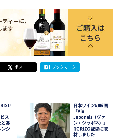
ポスト
ブックマーク
BISU
日本ワインの映画
「Vin
ヱビス
Japonais（ヴァ
化とあ
ン・ジャポネ）」
レンジ
NORIZO監督に取
材しました