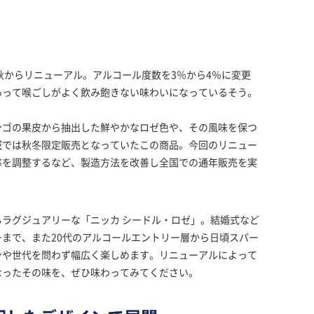
秋からリニューアル。アルコール度数を3％から4％に変更
あって喉ごしがよく飲み飽きない味わいになっているそう。
ンゴの果皮から抽出した鮮やかなロゼ色や、その風味を保つ
域では秋冬限定販売となっていたこの商品。今回のリニュー
率を調整するなど、製造方法を改善し全国での通年販売を実
ラグジュアリーな「ニッカ シードル・ロゼ」。結婚式など
まで、また20代のアルコールエントリー層から日頃スパー
ンや世代を問わず幅広く楽しめます。リニューアルによって
なったその味を、ぜひ味わってみてください。