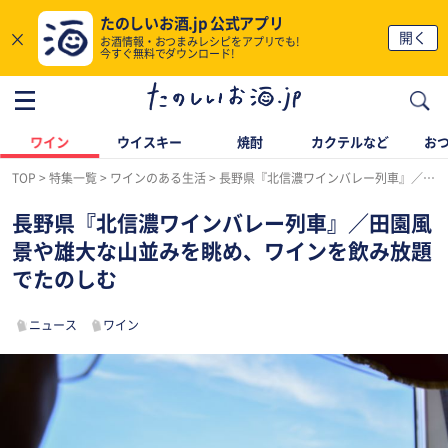
たのしいお酒.jp 公式アプリ
×
開く
お酒情報・おつまみレシピをアプリでも!
今すぐ無料でダウンロード!
ワイン
ウイスキー
焼酎
カクテルなど
お
TOP
特集一覧
ワインのある生活
長野県『北信濃ワインバレー列車』／田園風景や雄大な山並みを眺め、ワインを飲み放題でたのしむ
長野県『北信濃ワインバレー列車』／田園風
景や雄大な山並みを眺め、ワインを飲み放題
でたのしむ
ニュース
ワイン