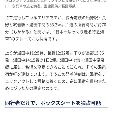
サロンのような優雅な車内でワインと食事をいただきながら、ス
ローな列車の旅を満喫。画像提供／長野電鉄
さて走行しているエリアですが、長野電鉄の始発駅・長
野と終着駅・湯田中間の33.2㎞。片道の所要時間が約70
分（もかかる）と聞けば、“日本一ゆっくり走る特急列
車”のフレーズにも納得です。
上りが湯田中11:25発、長野12:32着。下りが長野13:06
発、湯田中14:15着の1日2便。湯田中は渋・湯田中温泉
郷に属し、名湯を享受できることで知られ、多くの温泉
宿が軒を連ねています。そうこの発着時刻は、湯宿をチ
ェックアウトして帰路に着くため、逆に湯宿を目指すた
めにぴったりの設定なのです。
同行者だけで、ボックスシートを独占可能