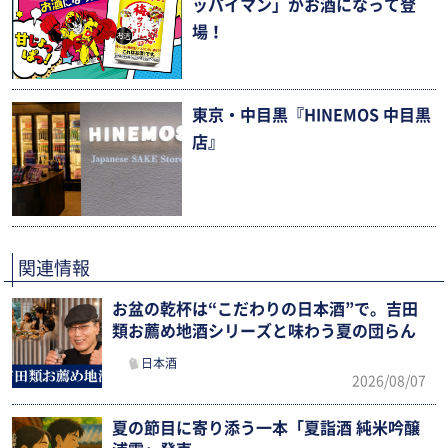
ッパイマン」がお酒になって登
場！
東京・中目黒『HINEMOS 中目黒
店』
関連情報
お盆の乾杯は“こだわりの日本酒”で。吉田
類お薦め地酒シリーズと味わう夏の団らん
日本酒
2026/08/07
夏の節目に寄り添う一本「夏詣酒 純米吟醸