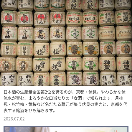
日本酒の生産量全国第2位を誇るのが、京都・伏見。やわらかな伏
流水が育む、まろやかな口当たりの「女酒」で知られます。月桂
冠・松竹梅・黄桜など名だたる蔵元が集う伏見の実力と、京都を代
表する銘酒をひも解きます。
2026.07.02