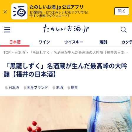
たのしいお酒.jp 公式アプリ
×
開く
お酒情報・おつまみレシピをアプリでも!
今すぐ無料でダウンロード!
日本酒
ワイン
ウイスキー
焼酎
カク
TOP
日本酒
「黒龍しずく」名酒蔵が生んだ最高峰の大吟醸【福井の日本酒】
「黒龍しずく」名酒蔵が生んだ最高峰の大吟
醸【福井の日本酒】
日本酒
国産ブランド
地酒
福井