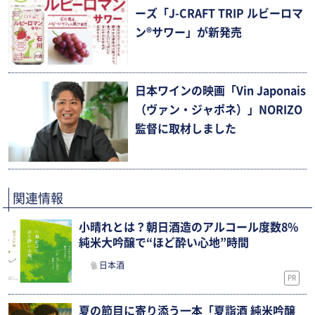
ーズ「J-CRAFT TRIP ルビーロマ
ン®サワー」が新発売
日本ワインの映画「Vin Japonais
（ヴァン・ジャポネ）」NORIZO
監督に取材しました
関連情報
小晴れとは？朝日酒造のアルコール度数8%
純米大吟醸で“ほど酔い心地”時間
日本酒
PR
夏の節目に寄り添う一本「夏詣酒 純米吟醸