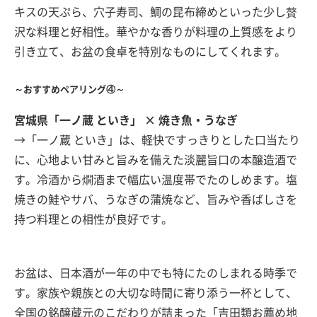
キスの天ぷら、穴子寿司、鯛の昆布締めといった少し贅
沢な料理と好相性。華やかな香りが料理の上質感をより
引き立て、お盆の食卓を特別なものにしてくれます。
～おすすめペアリング④～
宮城県「一ノ蔵 といき」 × 焼き魚・うなぎ
→「一ノ蔵 といき」は、軽快ですっきりとした口当たり
に、心地よい甘みと旨みを備えた淡麗旨口の本醸造酒で
す。冷酒から燗酒まで幅広い温度帯でたのしめます。塩
焼きの鮭やサバ、うなぎの蒲焼など、旨みや香ばしさを
持つ料理との相性が良好です。
お盆は、日本酒が一年の中でも特にたのしまれる時季で
す。家族や親族との大切な時間に寄り添う一杯として、
全国の銘醸蔵元のこだわりが詰まった「吉田類お薦め地