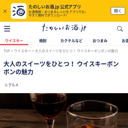
たのしいお酒.jp 公式アプリ
×
開く
お酒情報・おつまみレシピをアプリでも!
今すぐ無料でダウンロード!
ウイスキー
焼酎
カクテルなど
おつまみ
お酒
TOP
ウイスキー
大人のスイーツをひとつ！ ウイスキーボンボンの魅力
大人のスイーツをひとつ！ ウイスキーボン
ボンの魅力
グルメ