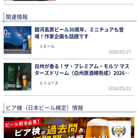
関連情報
銀河高原ビール30周年、ミニチュアも登
場！作家企画も話題です
ビール
2026/05/27
白州が香る！ザ・プレミアム・モルツ マス
ターズドリーム〈白州原酒樽熟成〉2026限
定新発売
ニュース
2026/05/22
ビア検（日本ビール検定）情報