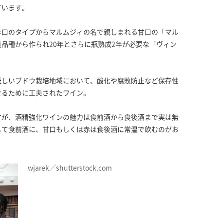
ています。
辛口のタイプからマルムジィの名で親しまれる甘口の「マル
品種から作られ20年とさらに瓶熟成2年が必要な「ヴィン
難しいブドウ栽培地域において、酸化や腐敗防止など保存性
せるために工夫されたワイン。
すが、酒精強化ワインの魅力は食前酒から食後酒まで実は無
して食前酒に、甘口もしくは赤は食後酒に常温で飲むのがお
wjarek／shutterstock.com