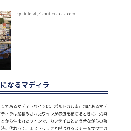
spatuletail／shutterstock.com
こになるマディラ
インであるマディラワインは、ポルトガル南西部にあるマデ
マディラは船積みされたワインが赤道を横切るときに、灼熱
ことから生まれたワインで、カンテイロという昔ながらの熟
方法に代わって、エストゥファと呼ばれるスチームサウナの