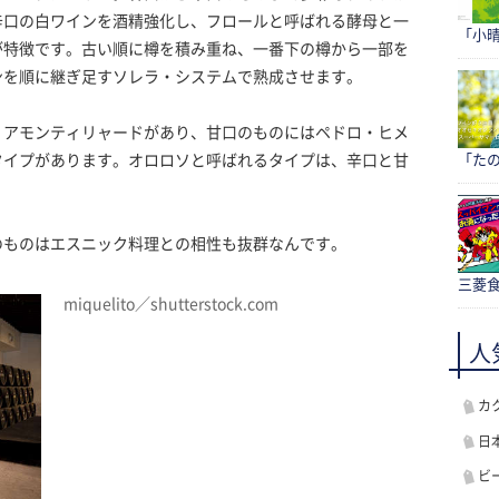
辛口の白ワインを酒精強化し、フロールと呼ばれる酵母と一
「小
が特徴です。古い順に樽を積み重ね、一番下の樽から一部を
ンを順に継ぎ足すソレラ・システムで熟成させます。
、アモンティリャードがあり、甘口のものにはペドロ・ヒメ
タイプがあります。オロロソと呼ばれるタイプは、辛口と甘
「たの
のものはエスニック料理との相性も抜群なんです。
三菱食
miquelito／shutterstock.com
人
カ
日
ビ