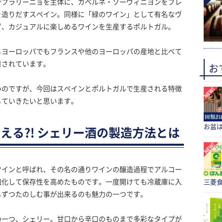
ンプラリーニョを主体に、カベルネ・ソーヴィニヨンをブレ
を造りだすスペイン。同様に「緑のワイン」として有名なヴ
ず、カジュアルに楽しめるワインを生産するポルトガル。
じヨーロッパでもフランスや他のヨーロッパの産地と比べて
目されています。
お
いのですが、今回はスペインとポルトガルで生産される特徴
していきたいと思います。
お盆
える?! シェリー酒の製造方法とは
ワインと呼ばれ、その名の通りワインの醸造過程でアルコー
強化して保存性を高めたものです。一度開けても冷蔵庫に入
三菱食
しずつたのしむ事が出来るのも魅力の一つです。
の一つ、シェリー。甘口から辛口のものまで多彩なタイプが