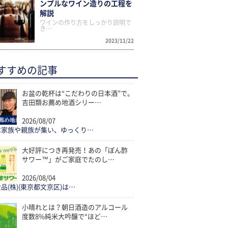
ンプルなワイン造りの工程を
解説
ワインの作り方をしっかり説明で
き…
2023/11/22
すすめの記事
お盆の乾杯は“こだわりの日本酒”で。
吉田類お薦め地酒シリー…
2026/08/07
は家族や親族が集い、ゆっくり…
大好評につき再発売！あの「ぽん酢
サワー™」がご家庭でたのし…
2026/08/04
品(株)(東京都文京区)は…
小晴れとは？朝日酒造のアルコール
度数8%純米大吟醸で“ほど…