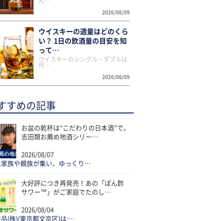
ん…
2026/06/09
ウイスキーの適量はどのくら
い？ 1日の飲酒量の目安を知
って…
ウイスキーのシングル・ダブルは
何…
2026/06/09
すすめの記事
お盆の乾杯は“こだわりの日本酒”で。
吉田類お薦め地酒シリー…
2026/08/07
は家族や親族が集い、ゆっくり…
大好評につき再発売！あの「ぽん酢
サワー™」がご家庭でたのし…
2026/08/04
品(株)(東京都文京区)は…