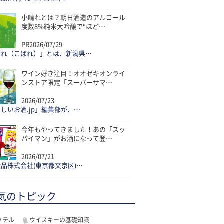
小晴れとは？朝日酒造のアルコール
度数8%純米大吟醸で“ほど…
PR
2026/07/29
晴れ（こばれ）」とは、新潟県…
ワイン好き注目！オオゼキオンライ
ンストア限定「スーパーサマ…
2026/07/23
しいお酒.jp」編集部が、…
今年もやってきました！あの「スッ
パイマン」がお酒になって登…
2026/07/21
品株式会社(東京都文京区)…
気のトピック
クテル
ウイスキーの基礎知識