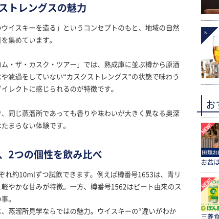
ストレングスの魅力
いウイスキーを造る」というコンセプトのもと、地域の自然
5
目を集めています。
ロム・ザ・カスク・ツアー」では、熟成庫に並ぶ樽から原酒
や濾過をしていない“カスクストレングス”の状態で味わう
ダイレクトに感じられるのが特徴です。
お
で、同じ蒸溜所であっても香りや味わいが大きく異なる奥深
はたまらない体験です。
、2つの個性を飲み比べ
お盆
れ約10mlずつ試飲できます。例えば樽番号1653は、青リ
軽やかな甘みが特徴。一方、樽番号1562はピート由来のス
の事。
は、蒸溜所見学ならではの魅力。ウイスキーの“違いがわか
三菱食