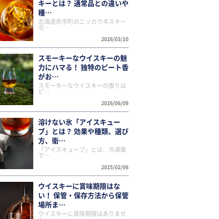
キーとは？ 通常品との違いや
種…
北海道余市町のニッカウヰスキー
北…
2026/03/10
スモーキーなウイスキーの魅
力にハマる！ 独特のピート香
がお…
スモーキーなウイスキーの香りは
ピ…
2026/06/09
溶けない氷「アイスキュー
ブ」とは？ 効果や種類、選び
方、衛…
「アイスキューブ」とは、冷凍庫
で…
2025/02/06
ウイスキーに賞味期限はな
い！ 保管・保存方法から保管
場所ま…
ウイスキーに賞味期限はありませ