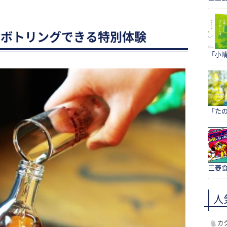
でボトリングできる特別体験
「小
「たの
三菱食
人
カ