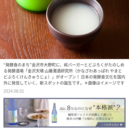
“発酵食のまち”金沢市大野町に、糀バーガーとどぶろくがたのしめ
る発酵酒場「金沢天晴 山藤濁酒研究所（かなざわあっぱれ やまと
どぶろくけんきゅうじょ）」がオープン！ 日本の発酵食文化を国内
外に発信していく、新スポットの誕生です。＊画像はイメージです
2024.08.01