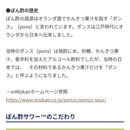
●ぽん酢の歴史
ぽん酢の語源はオランダ語でかんきつ果汁を指す「ポン
ス」（pons）と言われています。ポンスは江戸時代にオ
ランダから日本へ伝来しました。
当時のポンス（pons）は焼酎に水、砂糖、かんきつ果
汁、香辛料を加えたアルコール飲料でしたが、当時の日
本では、 その材料であるかんきつ果汁だけを「ポン
ス」と呼ぶようになりました。
・㈱Mizkanホームページ参照
https://www.mizkan.co.jp/ponzu/ponzu-sour/
ぽん酢サワー™のこだわり