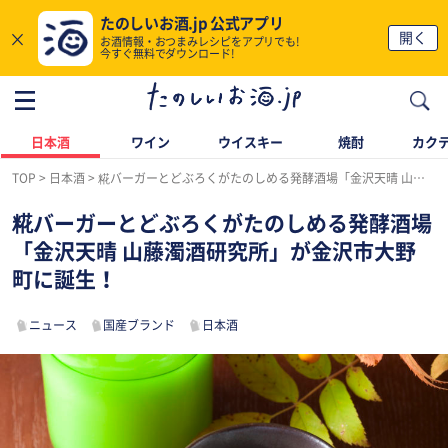
たのしいお酒.jp 公式アプリ
×
開く
お酒情報・おつまみレシピをアプリでも!
今すぐ無料でダウンロード!
日本酒
ワイン
ウイスキー
焼酎
カク
TOP
日本酒
糀バーガーとどぶろくがたのしめる発酵酒場「金沢天晴 山藤濁酒研究所」が金沢市大野町に誕生！
糀バーガーとどぶろくがたのしめる発酵酒場
「金沢天晴 山藤濁酒研究所」が金沢市大野
町に誕生！
ニュース
国産ブランド
日本酒