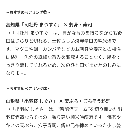
～おすすめペアリング②～
高知県「司牡丹 まつすぐ」 × 刺身・寿司
→「司牡丹 まつすぐ」は、豊かな旨みを持ちながらも後
口はさらりと切れる、土佐らしい淡麗辛口の純米酒で
す。マグロや鯛、カンパチなどのお刺身や寿司との相性
は格別。魚介の繊細な旨みを邪魔することなく、脂をす
っきり流してくれるため、次のひと口がまたたのしみに
なります。
～おすすめペアリング③～
山形県「出羽桜 しぐさ」 × 天ぷら・ごちそう料理
→「出羽桜 しぐさ」は、“吟醸酒ブーム”を切り開いた出
羽桜酒造ならではの、香り高い純米吟醸酒です。海老や
キスの天ぷら、穴子寿司、鯛の昆布締めといった少し贅