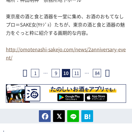
東京産の酒と食と酒器を一堂に集め、お酒のおもてなし
プロ＝SAKE女(ｻｹｼﾞｮ）たちが、東京の酒と食と酒器の魅
力をぐっと粋に紹介する画期的な内容。
http://omotenashi-sakejo.com/news/2anniversary-eve
nt/
1
…
9
10
11
…
84