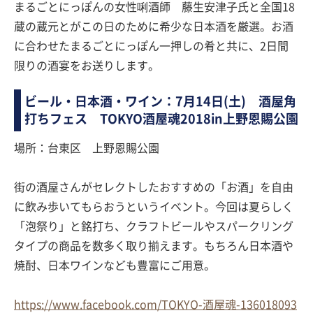
まるごとにっぽんの女性唎酒師 藤生安津子氏と全国18
蔵の蔵元とがこの日のために希少な日本酒を厳選。お酒
に合わせたまるごとにっぽん一押しの肴と共に、2日間
限りの酒宴をお送りします。
ビール・日本酒・ワイン：7月14日(土) 酒屋角
打ちフェス TOKYO酒屋魂2018in上野恩賜公園
場所：台東区 上野恩賜公園
街の酒屋さんがセレクトしたおすすめの「お酒」を自由
に飲み歩いてもらおうというイベント。今回は夏らしく
「泡祭り」と銘打ち、クラフトビールやスパークリング
タイプの商品を数多く取り揃えます。もちろん日本酒や
焼酎、日本ワインなども豊富にご用意。
https://www.facebook.com/TOKYO-酒屋魂-136018093