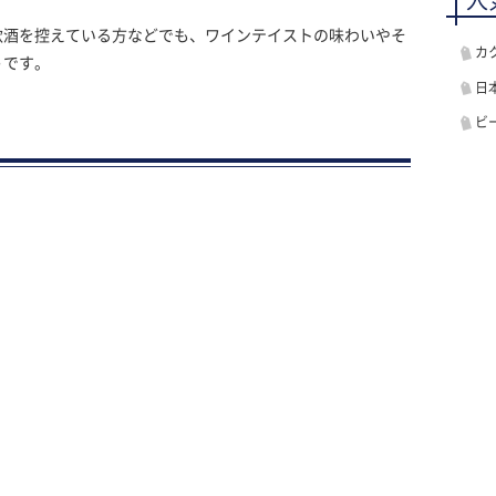
人
飲酒を控えている方などでも、ワインテイストの味わいやそ
カ
うです。
日
ビ