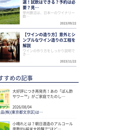
選！試飲はできる？予約は必
要？見…
甲州勝沼は、日本一のワイナリー
数…
2023/09/22
【ワインの造り方】意外とシ
ンプルなワイン造りの工程を
解説
ワインの作り方をしっかり説明で
き…
2023/11/22
すすめの記事
大好評につき再発売！あの「ぽん酢
サワー™」がご家庭でたのし…
2026/08/04
品(株)(東京都文京区)は…
小晴れとは？朝日酒造のアルコール
度数8%純米大吟醸で“ほど…