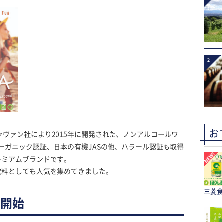
2
お
ャヴァン社により2015年に開発された、ノンアルコールワ
オーガニック認証、日本の有機JASの他、ハラール認証も取得
レミアムブランドです。
飲料としても人気を集めてきました。
三菱食
売開始