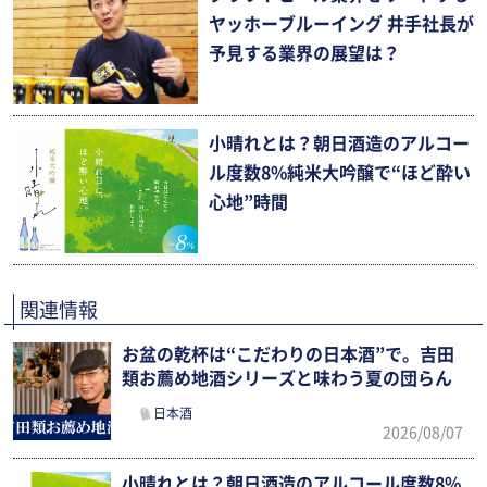
ヤッホーブルーイング 井手社長が
予見する業界の展望は？
小晴れとは？朝日酒造のアルコー
ル度数8%純米大吟醸で“ほど酔い
心地”時間
関連情報
お盆の乾杯は“こだわりの日本酒”で。吉田
類お薦め地酒シリーズと味わう夏の団らん
日本酒
2026/08/07
小晴れとは？朝日酒造のアルコール度数8%