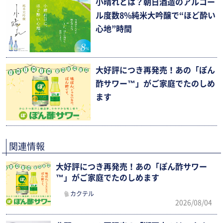
小晴れとは？朝日酒造のアルコー
ル度数8%純米大吟醸で“ほど酔い
心地”時間
大好評につき再発売！あの「ぽん
酢サワー™」がご家庭でたのしめ
ます
関連情報
大好評につき再発売！あの「ぽん酢サワー
™」がご家庭でたのしめます
カクテル
2026/08/04