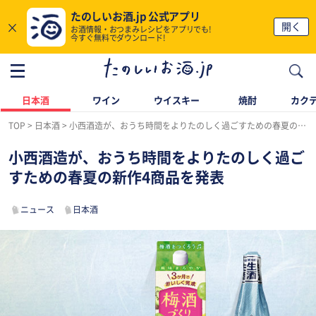
たのしいお酒.jp 公式アプリ
×
開く
お酒情報・おつまみレシピをアプリでも!
今すぐ無料でダウンロード!
日本酒
ワイン
ウイスキー
焼酎
カク
TOP
日本酒
小西酒造が、おうち時間をよりたのしく過ごすための春夏の新作4商品を発表
小西酒造が、おうち時間をよりたのしく過ご
すための春夏の新作4商品を発表
ニュース
日本酒