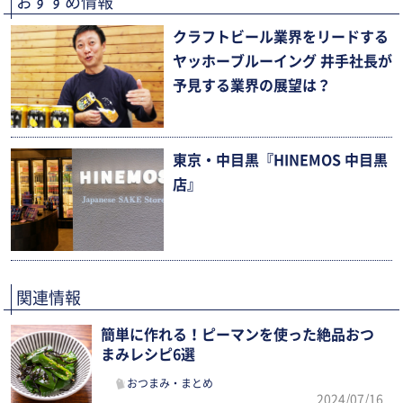
おすすめ情報
クラフトビール業界をリードする
ヤッホーブルーイング 井手社長が
予見する業界の展望は？
東京・中目黒『HINEMOS 中目黒
店』
関連情報
簡単に作れる！ピーマンを使った絶品おつ
まみレシピ6選
おつまみ・まとめ
2024/07/16