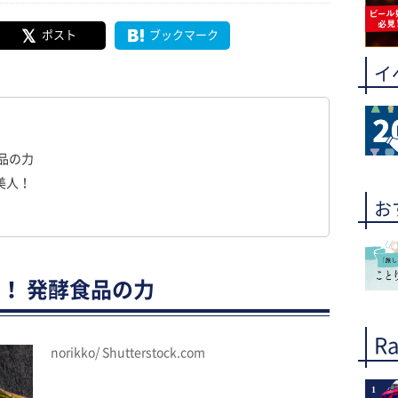
ポスト
ブックマーク
イ
品の力
美人！
お
！ 発酵食品の力
Ra
norikko/ Shutterstock.com
1