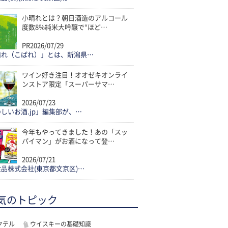
小晴れとは？朝日酒造のアルコール
度数8%純米大吟醸で“ほど…
PR
2026/07/29
晴れ（こばれ）」とは、新潟県…
ワイン好き注目！オオゼキオンライ
ンストア限定「スーパーサマ…
2026/07/23
しいお酒.jp」編集部が、…
今年もやってきました！あの「スッ
パイマン」がお酒になって登…
2026/07/21
品株式会社(東京都文京区)…
気のトピック
クテル
ウイスキーの基礎知識