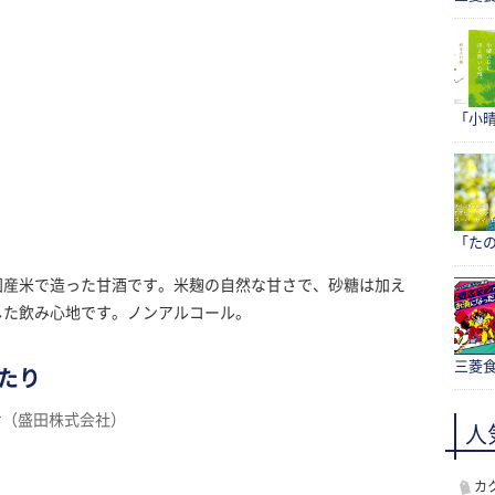
「小
「たの
国産米で造った甘酒です。米麹の自然な甘さで、砂糖は加え
した飲み心地です。ノンアルコール。
三菱食
たり
け（盛田株式会社）
人
カ