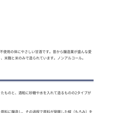
切不使用の体にやさしい甘酒です。昔から醸造業が盛んな愛
り、米麹と米のみで造られています。ノンアルコール。
きたものと、酒粕に砂糖や水を入れて造るものの2タイプが
を原料に醸造し、その過程で原料が発酵した醪（もろみ）を