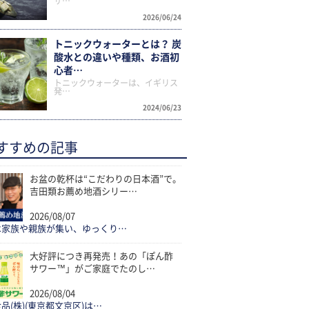
サ…
2026/06/24
トニックウォーターとは？ 炭
酸水との違いや種類、お酒初
心者…
トニックウォーターは、イギリス
発…
2024/06/23
すすめの記事
お盆の乾杯は“こだわりの日本酒”で。
吉田類お薦め地酒シリー…
2026/08/07
は家族や親族が集い、ゆっくり…
大好評につき再発売！あの「ぽん酢
サワー™」がご家庭でたのし…
2026/08/04
品(株)(東京都文京区)は…