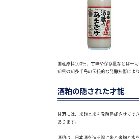
国産原料100％、甘味や保存量などは一
知県の知多半島の伝統的な発酵技術によ
酒粕の隠された才能
甘酒には、米麹と米を発酵熟成させてで
あります。
酒粕は、日本酒を造る際に米と米麹と水