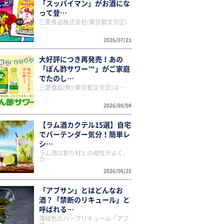
「スッパイマン」がお酒にな
って登…
三菱食品株式会社(東京都文京区)
…
2026/07/21
大好評につき再発売！あの
「ぽん酢サワー™」がご家庭
でたのし…
三菱食品(株)(東京都文京区)は…
2026/08/04
【ラム酒カクテル15選】自宅
でバーテンダー気分！簡単レ
シ…
ラム酒は割り材との相性がよく、
カ…
2026/06/25
「アブサン」とはどんなお
酒？「禁断のリキュール」と
呼ばれる…
薄緑色のハーブリキュール「アブ