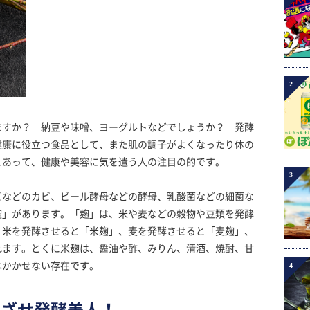
2
ますか？ 納豆や味噌、ヨーグルトなどでしょうか？ 発酵
健康に役立つ食品として、また肌の調子がよくなったり体の
とあって、健康や美容に気を遣う人の注目の的です。
3
ビなどのカビ、ビール酵母などの酵母、乳酸菌などの細菌な
麹」があります。「麹」は、米や麦などの穀物や豆類を発酵
。米を発酵させると「米麹」、麦を発酵させると「麦麹」、
れます。とくに米麹は、醤油や酢、みりん、清酒、焼酎、甘
はかかせない存在です。
4
めざせ発酵美人！