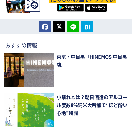
おすすめ情報
東京・中目黒『HINEMOS 中目黒
店』
小晴れとは？朝日酒造のアルコー
ル度数8%純米大吟醸で“ほど酔い
心地”時間