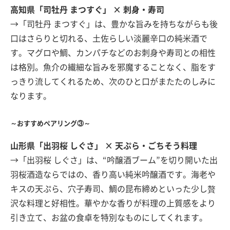
高知県「司牡丹 まつすぐ」 × 刺身・寿司
→「司牡丹 まつすぐ」は、豊かな旨みを持ちながらも後
口はさらりと切れる、土佐らしい淡麗辛口の純米酒で
す。マグロや鯛、カンパチなどのお刺身や寿司との相性
は格別。魚介の繊細な旨みを邪魔することなく、脂をす
っきり流してくれるため、次のひと口がまたたのしみに
なります。
～おすすめペアリング③～
山形県「出羽桜 しぐさ」 × 天ぷら・ごちそう料理
→「出羽桜 しぐさ」は、“吟醸酒ブーム”を切り開いた出
羽桜酒造ならではの、香り高い純米吟醸酒です。海老や
キスの天ぷら、穴子寿司、鯛の昆布締めといった少し贅
沢な料理と好相性。華やかな香りが料理の上質感をより
引き立て、お盆の食卓を特別なものにしてくれます。