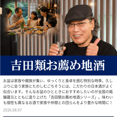
お盆は家族や親族が集い、ゆっくりと食卓を囲む特別な時季。久し
ぶりに会う家族とたのしむごちそうには、こだわりの日本酒がよく
似合います。そんなお盆のひとときにおすすめしたいのが全国の銘
醸蔵元とともに造り上げた「吉田類お薦め地酒シリーズ」。味わい
も個性も異なるお酒で家族や仲間との団らんをより豊かな時間に！
2026.08.07