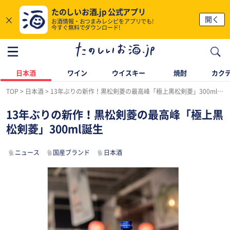
たのしいお酒.jp 公式アプリ
×
開く
お酒情報・おつまみレシピをアプリでも!
今すぐ無料でダウンロード!
日本酒
ワイン
ウイスキー
焼酎
カク
TOP
日本酒
13年ぶりの新作！黒松剣菱の最高峰「極上黒松剣菱」300ml誕生
13年ぶりの新作！黒松剣菱の最高峰「極上黒
松剣菱」300ml誕生
ニュース
国産ブランド
日本酒