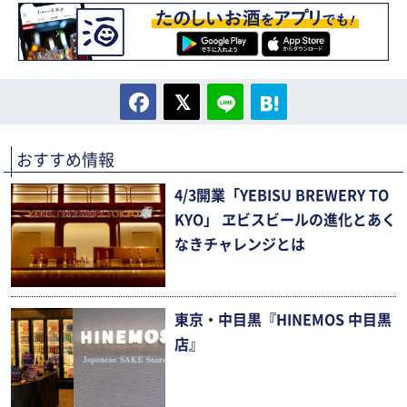
おすすめ情報
4/3開業「YEBISU BREWERY TO
KYO」 ヱビスビールの進化とあく
なきチャレンジとは
東京・中目黒『HINEMOS 中目黒
店』